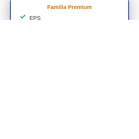
Familia Premium
EPS
ARL Riesgo 1
Caja de compensación
Pensión
Información
Hablar con Asesor
Trabajamos con las principales EPS y ARL
de Colombia