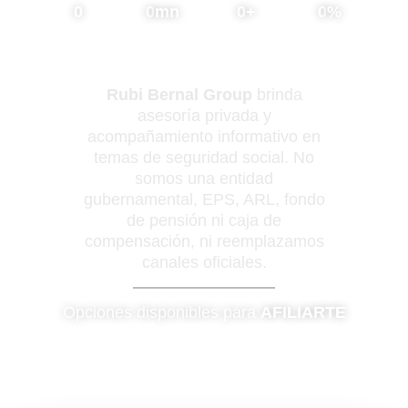
0
0
mn
0
+
0
%
Tiempo
Consultas
Clientes
Afiliados
de
atendidas
Satisfechos
respuesta
Rubi Bernal Group
brinda
asesoría privada y
acompañamiento informativo en
temas de seguridad social. No
somos una entidad
gubernamental, EPS, ARL, fondo
de pensión ni caja de
compensación, ni reemplazamos
canales oficiales.
Opciones disponibles para
AFILIARTE