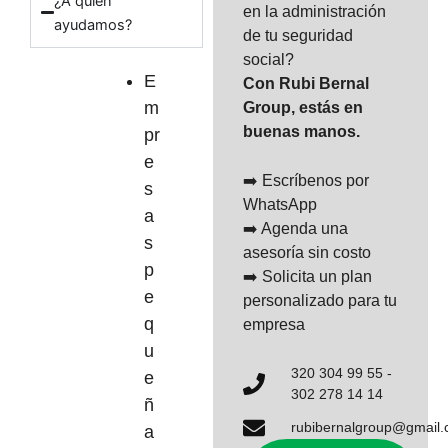
¿A quién
en la administración
ayudamos?
de tu seguridad
social?
E
Con Rubi Bernal
m
Group, estás en
buenas manos.
pr
e
➡️ Escríbenos por
s
WhatsApp
a
➡️ Agenda una
s
asesoría sin costo
p
➡️ Solicita un plan
e
personalizado para tu
q
empresa
u
320 304 99 55 -
e
302 278 14 14
ñ
rubibernalgroup@gmail
a